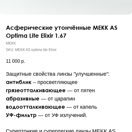
Асферические утончённые MEKK AS
Optima Lite Elixir 1.67
MEKK
SKU:
MEKK AS optima lite Elixir
11 000
р.
Защитные свойства линзы "улучшенные":
антиблик
– просветляющее
грязеотталкивающее
— от пятен
абразивные
— от царапин
водоотталкивающее
— от капель
УФ-фильтр
— от УФ излучений.
Супертонкие и суперлегкие линзы MEKK AS