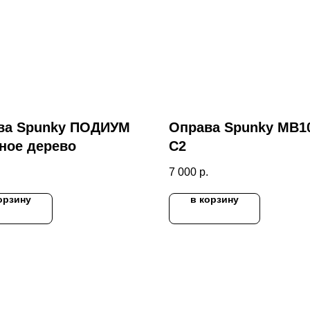
ва Spunky ПОДИУМ
Оправа Spunky MB1
ное дерево
C2
.
7 000
р.
орзину
в корзину