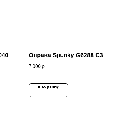
040
Оправа Spunky G6288 C3
7 000
р.
в корзину