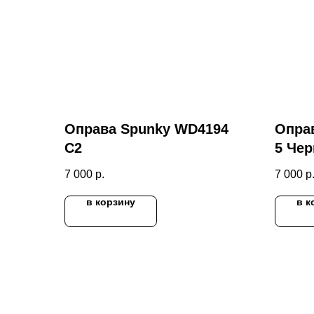
Оправа Spunky WD4194
Опра
C2
5 Чер
7 000
р.
7 000
р
в корзину
в к