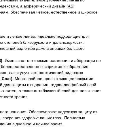
спечивает значительное утончение линзы по
ндексами, а асферический дизайн (AS)
аям, обеспечивая четкое, естественное и широкое
нкие и легкие линзы, идеально подходящие для
их степеней близорукости и дальнозоркости.
нешний вид очков даже в оправах большого
)
: Уменьшает оптические искажения и аберрации по
 более естественное восприятие изображения,
я» глаз и улучшает эстетический вид очков
 Coat)
: Многослойное просветляющее покрытие
й для защиты от царапин, гидроолеофобный слой
ых пятен, а также антибликовый слой для повышения
стности зрения
ного ношения. Обеспечивают надежную защиту от
, сохраняя здоровье ваших глаз . Полностью
дения в дневное и ночное время.