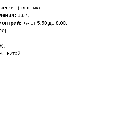
еские (пластик),
ления:
1.67,
иоптрий:
+/- от 5.50 до 8.00,
е),
%,
, Китай.