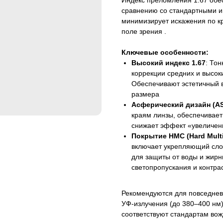
Индекс преломления 1.67 обе
сравнению со стандартными и
минимизирует искажения по кр
поле зрения .
Ключевые особенности:
Высокий индекс 1.67
: То
коррекции средних и высок
Обеспечивают эстетичный в
размера
Асферический дизайн (AS
краям линзы, обеспечивает
снижает эффект «увеличени
Покрытие HMC (Hard Multi
включает укрепляющий сло
для защиты от воды и жирн
светопропускания и контра
Рекомендуются для повседнев
УФ-излучения (до 380–400 нм)
соответствуют стандартам вож