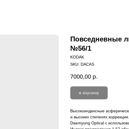
Повседневные л
№56/1
KODAK
SKU:
DACAS
7000,00
р.
в корзину
Высокоиндексные асферически
и высоких степенях коррекци
Daemyung Optical с использов