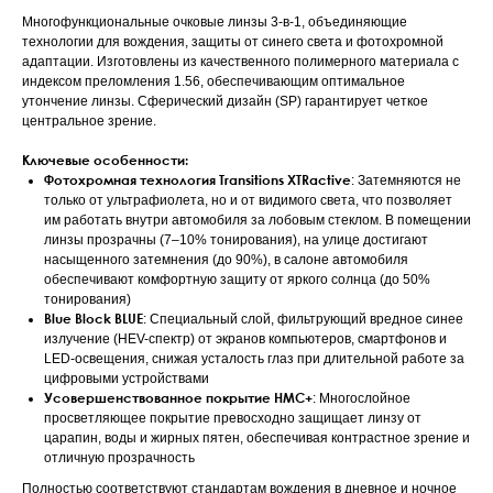
Многофункциональные очковые линзы 3-в-1, объединяющие
технологии для вождения, защиты от синего света и фотохромной
адаптации. Изготовлены из качественного полимерного материала с
индексом преломления 1.56, обеспечивающим оптимальное
утончение линзы. Сферический дизайн (SP) гарантирует четкое
центральное зрение.
Ключевые особенности:
Фотохромная технология Transitions XTRactive
: Затемняются не
только от ультрафиолета, но и от видимого света, что позволяет
им работать внутри автомобиля за лобовым стеклом. В помещении
линзы прозрачны (7–10% тонирования), на улице достигают
насыщенного затемнения (до 90%), в салоне автомобиля
обеспечивают комфортную защиту от яркого солнца (до 50%
тонирования)
Blue Block BLUE
: Специальный слой, фильтрующий вредное синее
излучение (HEV-спектр) от экранов компьютеров, смартфонов и
LED-освещения, снижая усталость глаз при длительной работе за
цифровыми устройствами
Усовершенствованное покрытие HMC+
: Многослойное
просветляющее покрытие превосходно защищает линзу от
царапин, воды и жирных пятен, обеспечивая контрастное зрение и
отличную прозрачность
Полностью соответствуют стандартам вождения в дневное и ночное