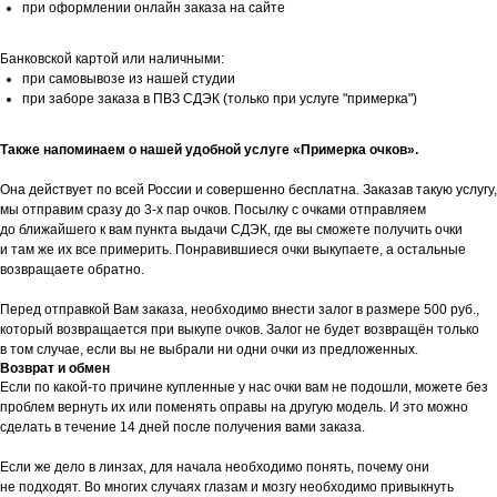
при оформлении онлайн заказа на сайте
Банковской картой или наличными:
при самовывозе из нашей студии
при заборе заказа в ПВЗ СДЭК (только при услуге "примерка")
Также напоминаем о нашей удобной услуге «Примерка очков».
Она действует по всей России и совершенно бесплатна. Заказав такую услугу,
мы отправим сразу до 3-х пар очков. Посылку с очками отправляем
до ближайшего к вам пункта выдачи СДЭК, где вы сможете получить очки
и там же их все примерить. Понравившиеся очки выкупаете, а остальные
возвращаете обратно.
Перед отправкой Вам заказа, необходимо внести залог в размере 500 руб.,
который возвращается при выкупе очков. Залог не будет возвращён только
в том случае, если вы не выбрали ни одни очки из предложенных.
Возврат и обмен
Если по какой-то причине купленные у нас очки вам не подошли, можете без
проблем вернуть их или поменять оправы на другую модель. И это можно
сделать в течение 14 дней после получения вами заказа.
Если же дело в линзах, для начала необходимо понять, почему они
не подходят. Во многих случаях глазам и мозгу необходимо привыкнуть