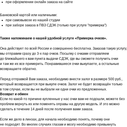
при оформлении онлайн заказа на сайте
Банковской картой или наличными:
при самовывозе из нашей студии
при заборе заказа в ПВЗ СДЭК (только при услуге "примерка")
Также напоминаем о нашей удобной услуге «Примерка очков».
Она действует по всей России и совершенно бесплатна. Заказав такую услугу,
мы отправим сразу до 3-х пар очков. Посылку с очками отправляем
до ближайшего к вам пункта выдачи СДЭК, где вы сможете получить очки
и там же их все примерить. Понравившиеся очки выкупаете, а остальные
возвращаете обратно.
Перед отправкой Вам заказа, необходимо внести залог в размере 500 руб.,
который возвращается при выкупе очков. Залог не будет возвращён только
в том случае, если вы не выбрали ни одни очки из предложенных.
Возврат и обмен
Если по какой-то причине купленные у нас очки вам не подошли, можете без
проблем вернуть их или поменять оправы на другую модель. И это можно
сделать в течение 14 дней после получения вами заказа.
Если же дело в линзах, для начала необходимо понять, почему они
не подходят. Во многих случаях глазам и мозгу необходимо привыкнуть