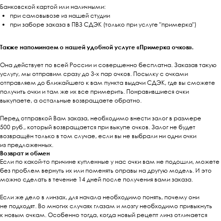
Банковской картой или наличными:
при самовывозе из нашей студии
при заборе заказа в ПВЗ СДЭК (только при услуге "примерка")
Также напоминаем о нашей удобной услуге «Примерка очков».
Она действует по всей России и совершенно бесплатна. Заказав такую
услугу, мы отправим сразу до 3-х пар очков. Посылку с очками
отправляем до ближайшего к вам пункта выдачи СДЭК, где вы сможете
получить очки и там же их все примерить. Понравившиеся очки
выкупаете, а остальные возвращаете обратно.
Перед отправкой Вам заказа, необходимо внести залог в размере
500 руб., который возвращается при выкупе очков. Залог не будет
возвращён только в том случае, если вы не выбрали ни одни очки
из предложенных.
Возврат и обмен
Если по какой-то причине купленные у нас очки вам не подошли, можете
без проблем вернуть их или поменять оправы на другую модель. И это
можно сделать в течение 14 дней после получения вами заказа.
Если же дело в линзах, для начала необходимо понять, почему они
не подходят. Во многих случаях глазам и мозгу необходимо привыкнуть
к новым очкам. Особенно тогда, когда новый рецепт линз отличается