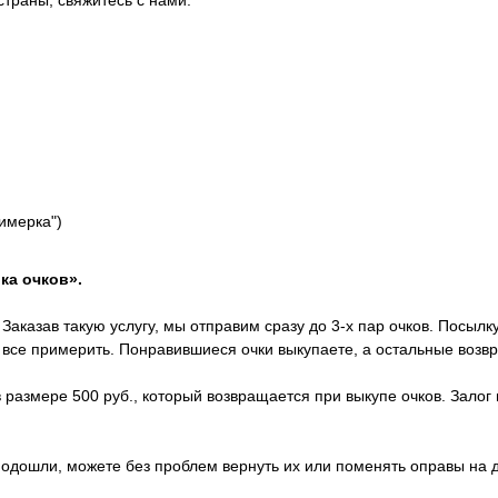
страны, свяжитесь с нами.
римерка")
ка очков».
Заказав такую услугу, мы отправим сразу до 3-х пар очков. Посылк
х все примерить. Понравившиеся очки выкупаете, а остальные возв
 размере 500 руб., который возвращается при выкупе очков. Залог 
 подошли, можете без проблем вернуть их или поменять оправы на 