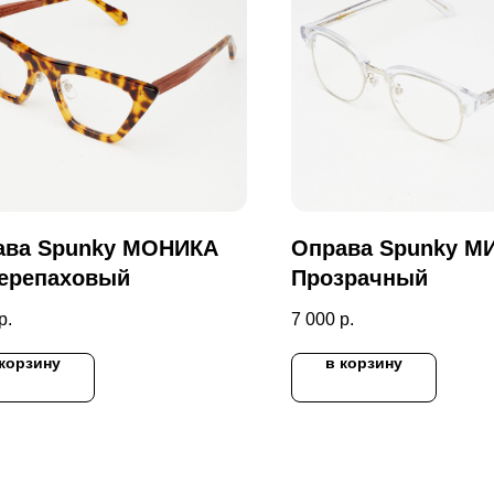
ава Spunky МОНИКА
Оправа Spunky М
Черепаховый
Прозрачный
р.
7 000
р.
 корзину
в корзину