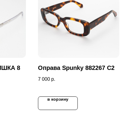
ИШКА 8
Оправа Spunky 882267 C2
7 000
р.
в корзину