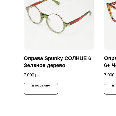
Оправа Spunky СОЛНЦЕ 6
Опр
Зеленое дерево
6+ 
7 000
р.
7 000
в корзину
в