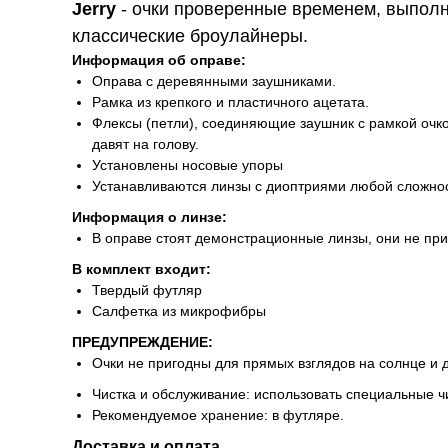
J
erry
- очки проверенные временем, выпол
классические броулайнеры.
Информация об оправе:
Оправа с деревянными заушниками.
Рамка из крепкого и пластичного ацетата.
Флексы (петли), соединяющие заушник с рамкой очко
давят на голову.
Установлены носовые упоры
Устанавливаются линзы с диоптриями любой сложнос
Информация о линзе:
В оправе стоят демонстрационные линзы, они не пр
В комплект входит:
Твердый футляр
Салфетка из микрофибры
ПРЕДУПРЕЖДЕНИЕ:
Очки не пригодны для прямых взглядов на солнце и 
Чистка и обслуживание: использовать специальные ч
Рекомендуемое хранение: в футляре.
Доставка и оплата