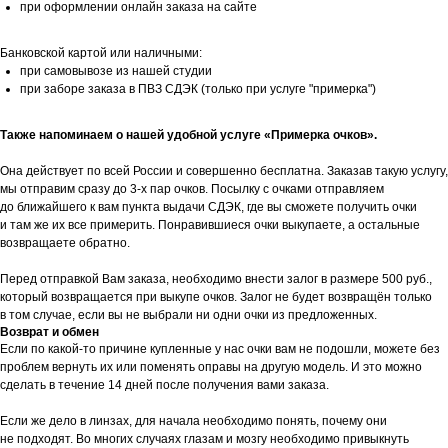
при оформлении онлайн заказа на сайте
Банковской картой или наличными:
при самовывозе из нашей студии
при заборе заказа в ПВЗ СДЭК (только при услуге "примерка")
Также напоминаем о нашей удобной услуге «Примерка очков».
Она действует по всей России и совершенно бесплатна. Заказав такую услугу,
мы отправим сразу до 3-х пар очков. Посылку с очками отправляем
до ближайшего к вам пункта выдачи СДЭК, где вы сможете получить очки
и там же их все примерить. Понравившиеся очки выкупаете, а остальные
возвращаете обратно.
Перед отправкой Вам заказа, необходимо внести залог в размере 500 руб.,
который возвращается при выкупе очков. Залог не будет возвращён только
в том случае, если вы не выбрали ни одни очки из предложенных.
Возврат и обмен
Если по какой-то причине купленные у нас очки вам не подошли, можете без
проблем вернуть их или поменять оправы на другую модель. И это можно
сделать в течение 14 дней после получения вами заказа.
Если же дело в линзах, для начала необходимо понять, почему они
не подходят. Во многих случаях глазам и мозгу необходимо привыкнуть