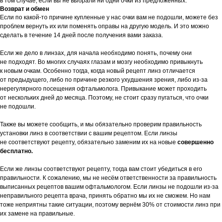
в том случае, если вы не выбрали ни одни очки из предложенных.
Возврат и обмен
Если по какой-то причине купленные у нас очки вам не подошли, можете без
проблем вернуть их или поменять оправы на другую модель. И это можно
сделать в течение 14 дней после получения вами заказа.
Если же дело в линзах, для начала необходимо понять, почему они
не подходят. Во многих случаях глазам и мозгу необходимо привыкнуть
к новым очкам. Особенно тогда, когда новый рецепт линз отличается
от предыдущего, либо по причине резкого ухудшения зрения, либо из-за
нерегулярного посещения офтальмолога. Привыкание может проходить
от нескольких дней до месяца. Поэтому, не стоит сразу пугаться, что очки
не подошли.
Также вы можете сообщить, и мы обязательно проверим правильность
установки линз в соответствии с вашим рецептом. Если линзы
не соответствуют рецепту, обязательно заменим их на новые
совершенно
бесплатно.
Если же линзы соответствуют рецепту, тогда вам стоит убедиться в его
правильности. К сожалению, мы не несём ответственности за правильность
выписанных рецептов вашим офтальмологом. Если линзы не подошли из-за
неправильного рецепта врача, принять обратно мы их не сможем. Но нам
тоже неприятны такие ситуации, поэтому вернём 30% от стоимости линз при
их замене на правильные.