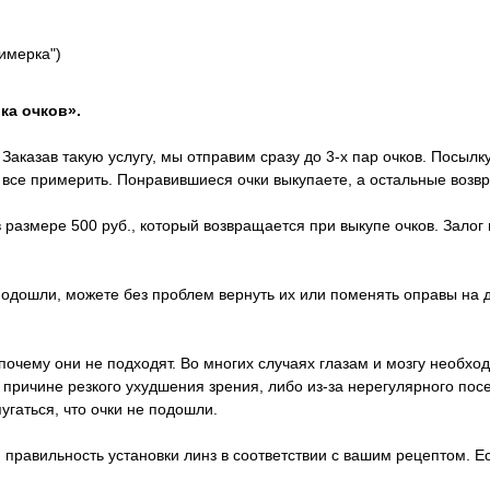
римерка")
ка очков».
Заказав такую услугу, мы отправим сразу до 3-х пар очков. Посылк
х все примерить. Понравившиеся очки выкупаете, а остальные возв
 размере 500 руб., который возвращается при выкупе очков. Залог 
 подошли, можете без проблем вернуть их или поменять оправы на 
почему они не подходят. Во многих случаях глазам и мозгу необход
о причине резкого ухудшения зрения, либо из-за нерегулярного п
пугаться, что очки не подошли.
правильность установки линз в соответствии с вашим рецептом. Ес