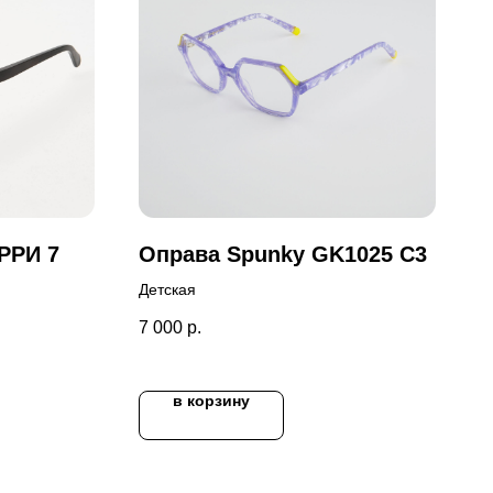
РРИ 7
Оправа Spunky GK1025 C3
Детская
7 000
р.
в корзину