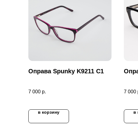
Оправа Spunky K9211 C1
Опра
7 000
р.
7 000
в корзину
в