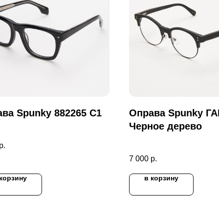
ва Spunky 882265 C1
Оправа Spunky ГА
Черное дерево
р.
7 000
р.
 корзину
в корзину