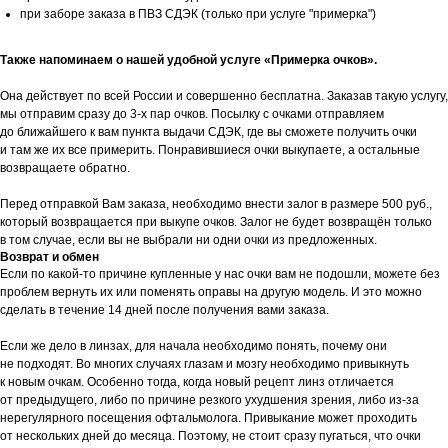
при заборе заказа в ПВЗ СДЭК (только при услуге "примерка")
Также напоминаем о нашей удобной услуге «Примерка очков».
Она действует по всей России и совершенно бесплатна. Заказав такую услугу,
мы отправим сразу до 3-х пар очков. Посылку с очками отправляем
до ближайшего к вам пункта выдачи СДЭК, где вы сможете получить очки
и там же их все примерить. Понравившиеся очки выкупаете, а остальные
возвращаете обратно.
Перед отправкой Вам заказа, необходимо внести залог в размере 500 руб.,
который возвращается при выкупе очков. Залог не будет возвращён только
в том случае, если вы не выбрали ни одни очки из предложенных.
Возврат и обмен
Если по какой-то причине купленные у нас очки вам не подошли, можете без
проблем вернуть их или поменять оправы на другую модель. И это можно
сделать в течение 14 дней после получения вами заказа.
Если же дело в линзах, для начала необходимо понять, почему они
не подходят. Во многих случаях глазам и мозгу необходимо привыкнуть
к новым очкам. Особенно тогда, когда новый рецепт линз отличается
от предыдущего, либо по причине резкого ухудшения зрения, либо из-за
нерегулярного посещения офтальмолога. Привыкание может проходить
от нескольких дней до месяца. Поэтому, не стоит сразу пугаться, что очки