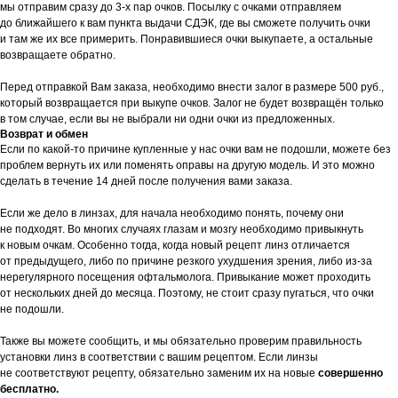
мы отправим сразу до 3-х пар очков. Посылку с очками отправляем
до ближайшего к вам пункта выдачи СДЭК, где вы сможете получить очки
и там же их все примерить. Понравившиеся очки выкупаете, а остальные
возвращаете обратно.
Перед отправкой Вам заказа, необходимо внести залог в размере 500 руб.,
который возвращается при выкупе очков. Залог не будет возвращён только
в том случае, если вы не выбрали ни одни очки из предложенных.
Возврат и обмен
Если по какой-то причине купленные у нас очки вам не подошли, можете без
проблем вернуть их или поменять оправы на другую модель. И это можно
сделать в течение 14 дней после получения вами заказа.
Если же дело в линзах, для начала необходимо понять, почему они
не подходят. Во многих случаях глазам и мозгу необходимо привыкнуть
к новым очкам. Особенно тогда, когда новый рецепт линз отличается
от предыдущего, либо по причине резкого ухудшения зрения, либо из-за
нерегулярного посещения офтальмолога. Привыкание может проходить
от нескольких дней до месяца. Поэтому, не стоит сразу пугаться, что очки
не подошли.
Также вы можете сообщить, и мы обязательно проверим правильность
установки линз в соответствии с вашим рецептом. Если линзы
не соответствуют рецепту, обязательно заменим их на новые
совершенно
бесплатно.