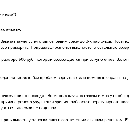
римерка")
ка очков».
Заказав такую услугу, мы отправим сразу до 3-х пар очков. Посылк
х все примерить. Понравившиеся очки выкупаете, а остальные возв
 размере 500 руб., который возвращается при выкупе очков. Залог 
 подошли, можете без проблем вернуть их или поменять оправы на 
почему они не подходят. Во многих случаях глазам и мозгу необход
о причине резкого ухудшения зрения, либо из-за нерегулярного п
пугаться, что очки не подошли.
правильность установки линз в соответствии с вашим рецептом. Ес