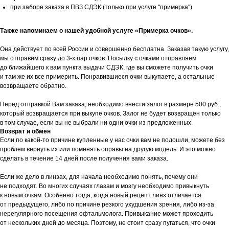
при заборе заказа в ПВЗ СДЭК (только при услуге "примерка")
Также напоминаем о нашей удобной услуге «Примерка очков».
Она действует по всей России и совершенно бесплатна. Заказав такую услугу,
мы отправим сразу до 3-х пар очков. Посылку с очками отправляем
до ближайшего к вам пункта выдачи СДЭК, где вы сможете получить очки
и там же их все примерить. Понравившиеся очки выкупаете, а остальные
возвращаете обратно.
Перед отправкой Вам заказа, необходимо внести залог в размере 500 руб.,
который возвращается при выкупе очков. Залог не будет возвращён только
в том случае, если вы не выбрали ни одни очки из предложенных.
Возврат и обмен
Если по какой-то причине купленные у нас очки вам не подошли, можете без
проблем вернуть их или поменять оправы на другую модель. И это можно
сделать в течение 14 дней после получения вами заказа.
Если же дело в линзах, для начала необходимо понять, почему они
не подходят. Во многих случаях глазам и мозгу необходимо привыкнуть
к новым очкам. Особенно тогда, когда новый рецепт линз отличается
от предыдущего, либо по причине резкого ухудшения зрения, либо из-за
нерегулярного посещения офтальмолога. Привыкание может проходить
от нескольких дней до месяца. Поэтому, не стоит сразу пугаться, что очки