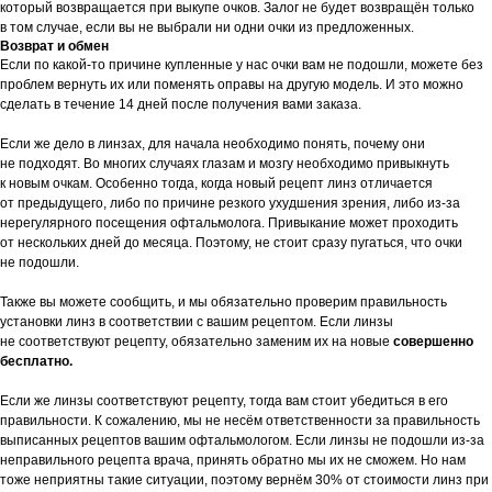
который возвращается при выкупе очков. Залог не будет возвращён только
в том случае, если вы не выбрали ни одни очки из предложенных.
Возврат и обмен
Если по какой-то причине купленные у нас очки вам не подошли, можете без
проблем вернуть их или поменять оправы на другую модель. И это можно
сделать в течение 14 дней после получения вами заказа.
Если же дело в линзах, для начала необходимо понять, почему они
не подходят. Во многих случаях глазам и мозгу необходимо привыкнуть
к новым очкам. Особенно тогда, когда новый рецепт линз отличается
от предыдущего, либо по причине резкого ухудшения зрения, либо из-за
нерегулярного посещения офтальмолога. Привыкание может проходить
от нескольких дней до месяца. Поэтому, не стоит сразу пугаться, что очки
не подошли.
Также вы можете сообщить, и мы обязательно проверим правильность
установки линз в соответствии с вашим рецептом. Если линзы
не соответствуют рецепту, обязательно заменим их на новые
совершенно
бесплатно.
Если же линзы соответствуют рецепту, тогда вам стоит убедиться в его
правильности. К сожалению, мы не несём ответственности за правильность
выписанных рецептов вашим офтальмологом. Если линзы не подошли из-за
неправильного рецепта врача, принять обратно мы их не сможем. Но нам
тоже неприятны такие ситуации, поэтому вернём 30% от стоимости линз при