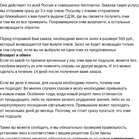
Она действует по всей России и совершенно бесплатна. Заказав такую услугу,
мы отправим сразу до 3-х пар очков. Посылку с очками отправляем
до ближайшего к вам пункта выдачи СДЭК, где вы сможете получить очки
и там же их все примерить. Понравившиеся очки выкупаете, а остальные
возвращаете обратно.
Перед отправкой Вам заказа, необходимо внести залог в размере 500 руб.,
который возвращается при выкупе очков. Залог не будет возвращён только
в том случае, если вы не выбрали ни одни очки из предложенных.
Возврат и обмен
Если по какой-то причине купленные у нас очки вам не подошли, можете без
проблем вернуть их или поменять оправы на другую модель. И это можно
сделать в течение 14 дней после получения вами заказа.
Если же дело в линзах, для начала необходимо понять, почему они
не подходят. Во многих случаях глазам и мозгу необходимо привыкнуть
к новым очкам. Особенно тогда, когда новый рецепт линз отличается
от предыдущего, либо по причине резкого ухудшения зрения, либо из-за
нерегулярного посещения офтальмолога. Привыкание может проходить
от нескольких дней до месяца. Поэтому, не стоит сразу пугаться, что очки
не подошли.
Также вы можете сообщить, и мы обязательно проверим правильность
установки линз в соответствии с вашим рецептом. Если линзы
не соответствуют рецепту, обязательно заменим их на новые
совершенно