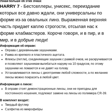
Узнай больше об этих очках
HARRY 7
-
Бестселлеры, унисекс, переиздание
которых все давно ждали, они универсальны по
форме из-за овальных линз. Выраженная верхняя
часть придает каплю строгости, отсылая нас к
форме клабмастеров. Короче говоря, и в пир, и в
мир, и в добрые люди!
Информация об оправе:
Оправа с деревянными заушниками.
Рамка из крепкого и пластичного ацетата.
Флексы (петли), соединяющие заушник с рамкой очков, не раскручиваются
и позволяют заушникам выгибаться наружу на 10 градусов, по этому
заушники не ломаются и не давят на голову.
Устанавливаются линзы с диоптриями любой сложности, а по желанию
линзы можно покрасить в любой цвет.
Информация о линзе:
В оправе стоят демонстрационные линзы, они не пригодны для
постоянного ношения, подлежат замене на линзы из полимера CR-39.
В комплект входит:
Твердый футляр
Салфетка из микрофибры