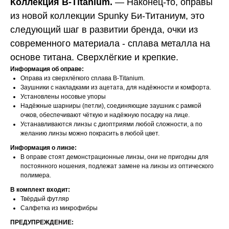
Коллекция B-Titanium.
—
Наконец-то, оправы
из новой коллекции Spunky Би-Титаниум, это
следующий шаг в развитии бренда, очки из
современного материала - сплава металла на
основе титана. Сверхлёгкие и крепкие.
Информация об оправе:
Оправа из сверхлёгкого сплава B-Titanium.
Заушники с накладками из ацетата, для надёжности и комфорта.
Установлены носовые упоры
Надёжные шарниры (петли), соединяющие заушник с рамкой
очков, обеспечивают чёткую и надёжную посадку на лице.
Устанавливаются линзы с диоптриями любой сложности, а по
желанию линзы можно покрасить в любой цвет.
Информация о линзе:
В оправе стоят демонстрационные линзы, они не пригодны для
постоянного ношения, подлежат замене на линзы из оптического
полимера.
В комплект входит:
Твёрдый футляр
Салфетка из микрофибры
ПРЕДУПРЕЖДЕНИЕ: