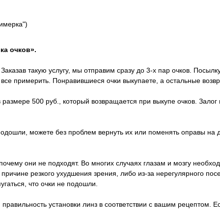
римерка")
ка очков».
Заказав такую услугу, мы отправим сразу до 3-х пар очков. Посылк
х все примерить. Понравившиеся очки выкупаете, а остальные возв
 размере 500 руб., который возвращается при выкупе очков. Залог 
 подошли, можете без проблем вернуть их или поменять оправы на 
почему они не подходят. Во многих случаях глазам и мозгу необход
о причине резкого ухудшения зрения, либо из-за нерегулярного п
пугаться, что очки не подошли.
правильность установки линз в соответствии с вашим рецептом. Ес