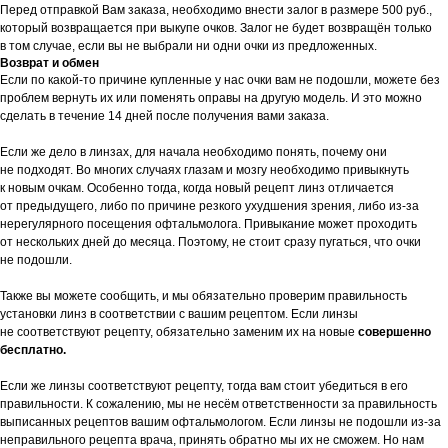
Перед отправкой Вам заказа, необходимо внести залог в размере 500 руб.,
который возвращается при выкупе очков. Залог не будет возвращён только
в том случае, если вы не выбрали ни одни очки из предложенных.
Возврат и обмен
Если по какой-то причине купленные у нас очки вам не подошли, можете без
проблем вернуть их или поменять оправы на другую модель. И это можно
сделать в течение 14 дней после получения вами заказа.
Если же дело в линзах, для начала необходимо понять, почему они
не подходят. Во многих случаях глазам и мозгу необходимо привыкнуть
к новым очкам. Особенно тогда, когда новый рецепт линз отличается
от предыдущего, либо по причине резкого ухудшения зрения, либо из-за
нерегулярного посещения офтальмолога. Привыкание может проходить
от нескольких дней до месяца. Поэтому, не стоит сразу пугаться, что очки
не подошли.
Также вы можете сообщить, и мы обязательно проверим правильность
установки линз в соответствии с вашим рецептом. Если линзы
не соответствуют рецепту, обязательно заменим их на новые
совершенно
бесплатно.
Если же линзы соответствуют рецепту, тогда вам стоит убедиться в его
правильности. К сожалению, мы не несём ответственности за правильность
выписанных рецептов вашим офтальмологом. Если линзы не подошли из-за
неправильного рецепта врача, принять обратно мы их не сможем. Но нам