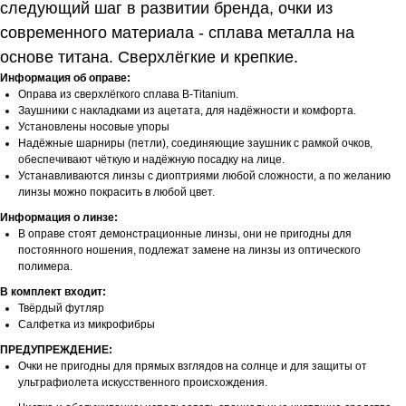
следующий шаг в развитии бренда, очки из
современного материала - сплава металла на
основе титана. Сверхлёгкие и крепкие.
Информация об оправе:
Оправа из сверхлёгкого сплава B-Titanium.
Заушники с накладками из ацетата, для надёжности и комфорта.
Установлены носовые упоры
Надёжные шарниры (петли), соединяющие заушник с рамкой очков,
обеспечивают чёткую и надёжную посадку на лице.
Устанавливаются линзы с диоптриями любой сложности, а по желанию
линзы можно покрасить в любой цвет.
Информация о линзе:
В оправе стоят демонстрационные линзы, они не пригодны для
постоянного ношения, подлежат замене на линзы из оптического
полимера.
В комплект входит:
Твёрдый футляр
Салфетка из микрофибры
ПРЕДУПРЕЖДЕНИЕ:
Очки не пригодны для прямых взглядов на солнце и для защиты от
ультрафиолета искусственного происхождения.