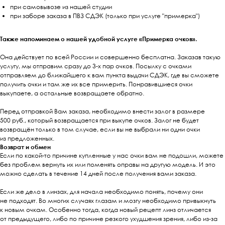
при самовывозе из нашей студии
при заборе заказа в ПВЗ СДЭК (только при услуге "примерка")
Также напоминаем о нашей удобной услуге «Примерка очков».
Она действует по всей России и совершенно бесплатна. Заказав такую
услугу, мы отправим сразу до 3-х пар очков. Посылку с очками
отправляем до ближайшего к вам пункта выдачи СДЭК, где вы сможете
получить очки и там же их все примерить. Понравившиеся очки
выкупаете, а остальные возвращаете обратно.
Перед отправкой Вам заказа, необходимо внести залог в размере
500 руб., который возвращается при выкупе очков. Залог не будет
возвращён только в том случае, если вы не выбрали ни одни очки
из предложенных.
Возврат и обмен
Если по какой-то причине купленные у нас очки вам не подошли, можете
без проблем вернуть их или поменять оправы на другую модель. И это
можно сделать в течение 14 дней после получения вами заказа.
Если же дело в линзах, для начала необходимо понять, почему они
не подходят. Во многих случаях глазам и мозгу необходимо привыкнуть
к новым очкам. Особенно тогда, когда новый рецепт линз отличается
от предыдущего, либо по причине резкого ухудшения зрения, либо из-за