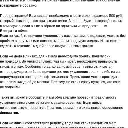
и там же их все примерить. Понравившиеся очки выкупаете, а остальные
возвращаете обратно.
Перед отправкой Вам заказа, необходимо внести залог в размере 500 руб.,
который возвращается при выкупе очков. Залог не будет возвращён только
в том случае, если вы не выбрали ни одни очки из предложенных.
Возврат и обмен
Если по какой-то причине купленные у нас очки вам не подошли, можете без
проблем вернуть их или поменять оправы на другую модель. И это можно
сделать в течение 14 дней после получения вами заказа.
Если же дело в линзах, для начала необходимо понять, почему они
не подходят. Во многих случаях глазам и мозгу необходимо привыкнуть
к новым очкам. Особенно тогда, когда новый рецепт линз отличается
от предыдущего, либо по причине резкого ухудшения зрения, либо из-за
нерегулярного посещения офтальмолога. Привыкание может проходить
от нескольких дней до месяца. Поэтому, не стоит сразу пугаться, что очки
не подошли.
Также вы можете сообщить, и мы обязательно проверим правильность
установки линз в соответствии с вашим рецептом. Если линзы
не соответствуют рецепту, обязательно заменим их на новые
совершенно
бесплатно.
Если же линзы соответствуют рецепту, тогда вам стоит убедиться в его