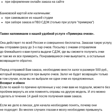
при оформлении онлайн заказа на сайте
Банковской картой или наличными:
при самовывозе из нашей студии
при заборе заказа в ПВЗ СДЭК (только при услуге "примерка")
Также напоминаем о нашей удобной услуге «Примерка очков».
Она действует по всей России и совершенно бесплатна. Заказав такую услугу,
мы отправим сразу до 3-х пар очков. Посылку с очками отправляем
до ближайшего к вам пункта выдачи СДЭК, где вы сможете получить очки
и там же их все примерить. Понравившиеся очки выкупаете, а остальные
возвращаете обратно.
Перед отправкой Вам заказа, необходимо внести залог в размере 500 руб.,
который возвращается при выкупе очков. Залог не будет возвращён только
в том случае, если вы не выбрали ни одни очки из предложенных.
Возврат и обмен
Если по какой-то причине купленные у нас очки вам не подошли, можете без
проблем вернуть их или поменять оправы на другую модель. И это можно
сделать в течение 14 дней после получения вами заказа.
Если же дело в линзах, для начала необходимо понять, почему они
не подходят. Во многих случаях глазам и мозгу необходимо привыкнуть