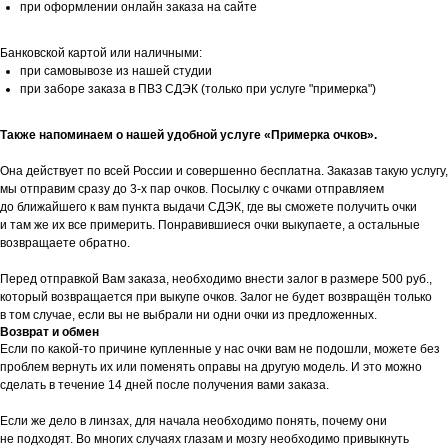
при оформлении онлайн заказа на сайте
Банковской картой или наличными:
при самовывозе из нашей студии
при заборе заказа в ПВЗ СДЭК (только при услуге "примерка")
Также напоминаем о нашей удобной услуге «Примерка очков».
Она действует по всей России и совершенно бесплатна. Заказав такую услугу,
мы отправим сразу до 3-х пар очков. Посылку с очками отправляем
до ближайшего к вам пункта выдачи СДЭК, где вы сможете получить очки
и там же их все примерить. Понравившиеся очки выкупаете, а остальные
возвращаете обратно.
Перед отправкой Вам заказа, необходимо внести залог в размере 500 руб.,
который возвращается при выкупе очков. Залог не будет возвращён только
в том случае, если вы не выбрали ни одни очки из предложенных.
Возврат и обмен
Если по какой-то причине купленные у нас очки вам не подошли, можете без
проблем вернуть их или поменять оправы на другую модель. И это можно
сделать в течение 14 дней после получения вами заказа.
Если же дело в линзах, для начала необходимо понять, почему они
не подходят. Во многих случаях глазам и мозгу необходимо привыкнуть