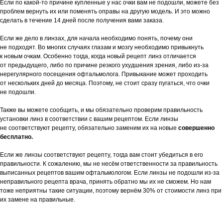
Если по какой-то причине купленные у нас очки вам не подошли, можете без
проблем вернуть их или поменять оправы на другую модель. И это можно
сделать в течение 14 дней после получения вами заказа.
Если же дело в линзах, для начала необходимо понять, почему они
не подходят. Во многих случаях глазам и мозгу необходимо привыкнуть
к новым очкам. Особенно тогда, когда новый рецепт линз отличается
от предыдущего, либо по причине резкого ухудшения зрения, либо из-за
нерегулярного посещения офтальмолога. Привыкание может проходить
от нескольких дней до месяца. Поэтому, не стоит сразу пугаться, что очки
не подошли.
Также вы можете сообщить, и мы обязательно проверим правильность
установки линз в соответствии с вашим рецептом. Если линзы
не соответствуют рецепту, обязательно заменим их на новые
совершенно
бесплатно.
Если же линзы соответствуют рецепту, тогда вам стоит убедиться в его
правильности. К сожалению, мы не несём ответственности за правильность
выписанных рецептов вашим офтальмологом. Если линзы не подошли из-за
неправильного рецепта врача, принять обратно мы их не сможем. Но нам
тоже неприятны такие ситуации, поэтому вернём 30% от стоимости линз при
их замене на правильные.