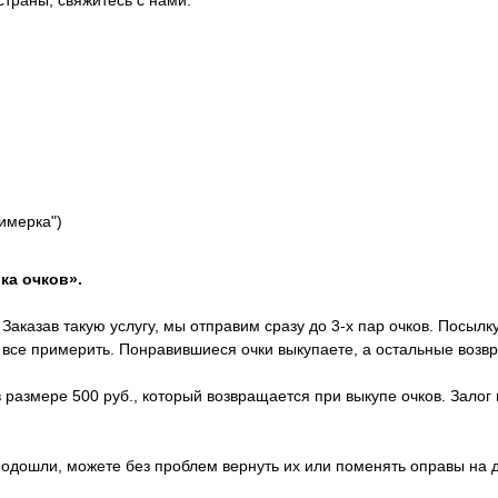
страны, свяжитесь с нами.
римерка")
ка очков».
Заказав такую услугу, мы отправим сразу до 3-х пар очков. Посылк
х все примерить. Понравившиеся очки выкупаете, а остальные возв
 размере 500 руб., который возвращается при выкупе очков. Залог 
 подошли, можете без проблем вернуть их или поменять оправы на 