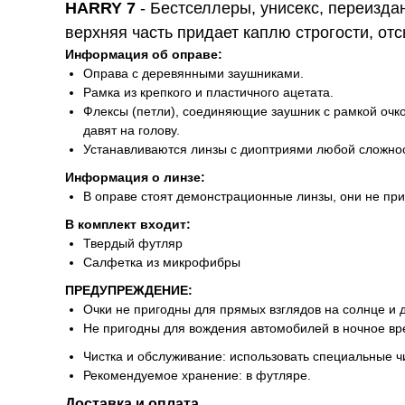
HARRY 7
-
Бестселлеры, унисекс, переизда
верхняя часть придает каплю строгости, отс
Информация об оправе:
Оправа с деревянными заушниками.
Рамка из крепкого и пластичного ацетата.
Флексы (петли), соединяющие заушник с рамкой очко
давят на голову.
Устанавливаются линзы с диоптриями любой сложнос
Информация о линзе:
В оправе стоят демонстрационные линзы, они не пр
В комплект входит:
Твердый футляр
Салфетка из микрофибры
ПРЕДУПРЕЖДЕНИЕ:
Очки не пригодны для прямых взглядов на солнце и 
Не пригодны для вождения автомобилей в ночное вр
Чистка и обслуживание: использовать специальные ч
Рекомендуемое хранение: в футляре.
Доставка и оплата