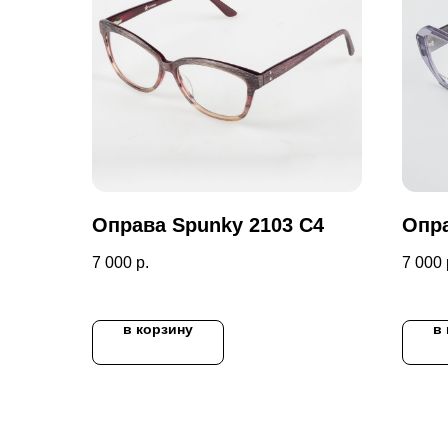
Оправа Spunky 2103 C4
Опра
7 000
р.
7 000
в корзину
в