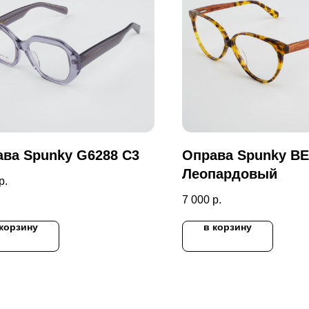
ва Spunky G6288 C3
Оправа Spunky ВЕ
Леопардовый
р.
7 000
р.
 корзину
в корзину