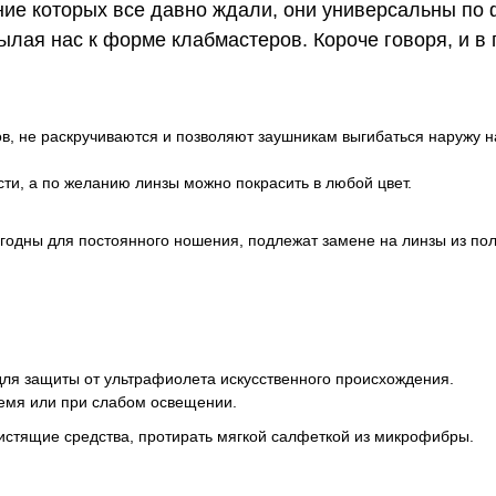
ние которых все давно ждали, они универсальны по
ылая нас к форме клабмастеров. Короче говоря, и в 
в, не раскручиваются и позволяют заушникам выгибаться наружу на
ти, а по желанию линзы можно покрасить в любой цвет.
игодны для постоянного ношения, подлежат замене на линзы из по
для защиты от ультрафиолета искусственного происхождения.
емя или при слабом освещении.
истящие средства, протирать мягкой салфеткой из микрофибры.