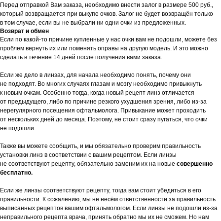
Перед отправкой Вам заказа, необходимо внести залог в размере 500 руб.,
который возвращается при выкупе очков. Залог не будет возвращён только
в том случае, если вы не выбрали ни одни очки из предложенных.
Возврат и обмен
Если по какой-то причине купленные у нас очки вам не подошли, можете без
проблем вернуть их или поменять оправы на другую модель. И это можно
сделать в течение 14 дней после получения вами заказа.
Если же дело в линзах, для начала необходимо понять, почему они
не подходят. Во многих случаях глазам и мозгу необходимо привыкнуть
к новым очкам. Особенно тогда, когда новый рецепт линз отличается
от предыдущего, либо по причине резкого ухудшения зрения, либо из-за
нерегулярного посещения офтальмолога. Привыкание может проходить
от нескольких дней до месяца. Поэтому, не стоит сразу пугаться, что очки
не подошли.
Также вы можете сообщить, и мы обязательно проверим правильность
установки линз в соответствии с вашим рецептом. Если линзы
не соответствуют рецепту, обязательно заменим их на новые
совершенно
бесплатно.
Если же линзы соответствуют рецепту, тогда вам стоит убедиться в его
правильности. К сожалению, мы не несём ответственности за правильность
выписанных рецептов вашим офтальмологом. Если линзы не подошли из-за
неправильного рецепта врача, принять обратно мы их не сможем. Но нам