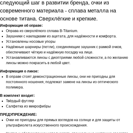
следующий шаг в развитии бренда, очки из
современного материала - сплава металла на
основе титана. Сверхлёгкие и крепкие.
Информация об оправе:
Оправа из сверхлёгкого сплава B-Titanium.
Заушники с накладками из ацетата, для надёжности и комфорта.
Установлены носовые упоры
Надёжные шарниры (петли), соединяющие заушник с рамкой очков,
обеспечивают чёткую и надёжную посадку на лице.
Устанавливаются линзы с диоптриями любой сложности, а по желанию
линзы можно покрасить в любой цвет.
Информация о линзе:
В оправе стоят демонстрационные линзы, они не пригодны для
постоянного ношения, подлежат замене на линзы из оптического
полимера.
В комплект входит:
Твёрдый футляр
Салфетка из микрофибры
ПРЕДУПРЕЖДЕНИЕ:
Очки не пригодны для прямых взглядов на солнце и для защиты от
ультрафиолета искусственного происхождения.