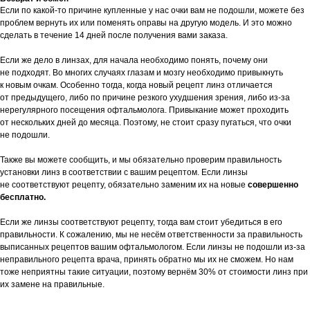
Если по какой-то причине купленные у нас очки вам не подошли, можете без
проблем вернуть их или поменять оправы на другую модель. И это можно
сделать в течение 14 дней после получения вами заказа.
Если же дело в линзах, для начала необходимо понять, почему они
не подходят. Во многих случаях глазам и мозгу необходимо привыкнуть
к новым очкам. Особенно тогда, когда новый рецепт линз отличается
от предыдущего, либо по причине резкого ухудшения зрения, либо из-за
нерегулярного посещения офтальмолога. Привыкание может проходить
от нескольких дней до месяца. Поэтому, не стоит сразу пугаться, что очки
не подошли.
Также вы можете сообщить, и мы обязательно проверим правильность
установки линз в соответствии с вашим рецептом. Если линзы
не соответствуют рецепту, обязательно заменим их на новые
совершенно
бесплатно.
Если же линзы соответствуют рецепту, тогда вам стоит убедиться в его
правильности. К сожалению, мы не несём ответственности за правильность
выписанных рецептов вашим офтальмологом. Если линзы не подошли из-за
неправильного рецепта врача, принять обратно мы их не сможем. Но нам
тоже неприятны такие ситуации, поэтому вернём 30% от стоимости линз при
их замене на правильные.