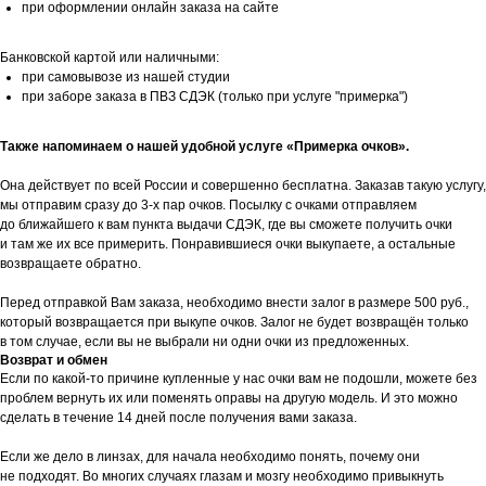
при оформлении онлайн заказа на сайте
Банковской картой или наличными:
при самовывозе из нашей студии
при заборе заказа в ПВЗ СДЭК (только при услуге "примерка")
Также напоминаем о нашей удобной услуге «Примерка очков».
Она действует по всей России и совершенно бесплатна. Заказав такую услугу,
мы отправим сразу до 3-х пар очков. Посылку с очками отправляем
до ближайшего к вам пункта выдачи СДЭК, где вы сможете получить очки
и там же их все примерить. Понравившиеся очки выкупаете, а остальные
возвращаете обратно.
Перед отправкой Вам заказа, необходимо внести залог в размере 500 руб.,
который возвращается при выкупе очков. Залог не будет возвращён только
в том случае, если вы не выбрали ни одни очки из предложенных.
Возврат и обмен
Если по какой-то причине купленные у нас очки вам не подошли, можете без
проблем вернуть их или поменять оправы на другую модель. И это можно
сделать в течение 14 дней после получения вами заказа.
Если же дело в линзах, для начала необходимо понять, почему они
не подходят. Во многих случаях глазам и мозгу необходимо привыкнуть