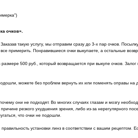
римерка")
ка очков».
Заказав такую услугу, мы отправим сразу до 3-х пар очков. Посылк
х все примерить. Понравившиеся очки выкупаете, а остальные возв
 размере 500 руб., который возвращается при выкупе очков. Залог 
 подошли, можете без проблем вернуть их или поменять оправы на 
почему они не подходят. Во многих случаях глазам и мозгу необход
о причине резкого ухудшения зрения, либо из-за нерегулярного п
пугаться, что очки не подошли.
правильность установки линз в соответствии с вашим рецептом. Ес