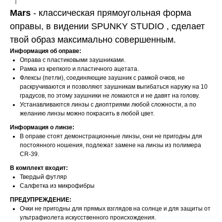
Mars
- классическая прямоугольная форма
оправы, в видении SPUNKY STUDIO , сделает
твой образ максимально совершенным.
Информация об оправе:
Оправа с пластиковыми заушниками.
Рамка из крепкого и пластичного ацетата.
Флексы (петли), соединяющие заушник с рамкой очков, не
раскручиваются и позволяют заушникам выгибаться наружу на 10
градусов, по этому заушники не ломаются и не давят на голову.
Устанавливаются линзы с диоптриями любой сложности, а по
желанию линзы можно покрасить в любой цвет.
Информация о линзе:
В оправе стоят демонстрационные линзы, они не пригодны для
постоянного ношения, подлежат замене на линзы из полимера
CR-39.
В комплект входит:
Твердый футляр
Салфетка из микрофибры
ПРЕДУПРЕЖДЕНИЕ:
Очки не пригодны для прямых взглядов на солнце и для защиты от
ультрафиолета искусственного происхождения.