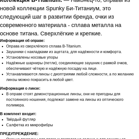
Коллекция B-Titanium.
—
Наконец-то, оправы из
новой коллекции Spunky Би-Титаниум, это
следующий шаг в развитии бренда, очки из
современного материала - сплава металла на
основе титана. Сверхлёгкие и крепкие.
Информация об оправе:
Оправа из сверхлёгкого сплава B-Titanium.
Заушники с накладками из ацетата, для надёжности и комфорта.
Установлены носовые упоры
Надёжные шарниры (петли), соединяющие заушник с рамкой очков,
обеспечивают чёткую и надёжную посадку на лице.
Устанавливаются линзы с диоптриями любой сложности, а по желанию
линзы можно покрасить в любой цвет.
Информация о линзе:
В оправе стоят демонстрационные линзы, они не пригодны для
постоянного ношения, подлежат замене на линзы из оптического
полимера.
В комплект входит:
Твёрдый футляр
Салфетка из микрофибры
ПРЕДУПРЕЖДЕНИЕ: