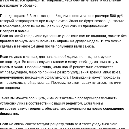
и там же их все примерить. Понравившиеся очки выкупаете, а остальные
возвращаете обратно.
Перед отправкой Вам заказа, необходимо внести залог в размере 500 руб.,
который возвращается при выкупе очков. Залог не будет возвращён только
в том случае, если вы не выбрали ни одни очки из предложенных.
Возврат и обмен
Если по какой-то причине купленные у нас очки вам не подошли, можете без
проблем вернуть их или поменять оправы на другую модель. И это можно
сделать в течение 14 дней после получения вами заказа.
Если же дело в линзах, для начала необходимо понять, почему они
не подходят. Во многих случаях глазам и мозгу необходимо привыкнуть
к новым очкам. Особенно тогда, когда новый рецепт линз отличается
от предыдущего, либо по причине резкого ухудшения зрения, либо из-за
нерегулярного посещения офтальмолога. Привыкание может проходить
от нескольких дней до месяца. Поэтому, не стоит сразу пугаться, что очки
не подошли.
Также вы можете сообщить, и мы обязательно проверим правильность
установки линз в соответствии с вашим рецептом. Если линзы
не соответствуют рецепту, обязательно заменим их на новые
совершенно
бесплатно.
Если же линзы соответствуют рецепту, тогда вам стоит убедиться в его