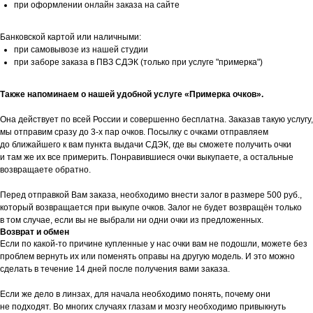
при оформлении онлайн заказа на сайте
Банковской картой или наличными:
при самовывозе из нашей студии
при заборе заказа в ПВЗ СДЭК (только при услуге "примерка")
Также напоминаем о нашей удобной услуге «Примерка очков».
Она действует по всей России и совершенно бесплатна. Заказав такую услугу,
мы отправим сразу до 3-х пар очков. Посылку с очками отправляем
до ближайшего к вам пункта выдачи СДЭК, где вы сможете получить очки
и там же их все примерить. Понравившиеся очки выкупаете, а остальные
возвращаете обратно.
Перед отправкой Вам заказа, необходимо внести залог в размере 500 руб.,
который возвращается при выкупе очков. Залог не будет возвращён только
в том случае, если вы не выбрали ни одни очки из предложенных.
Возврат и обмен
Если по какой-то причине купленные у нас очки вам не подошли, можете без
проблем вернуть их или поменять оправы на другую модель. И это можно
сделать в течение 14 дней после получения вами заказа.
Если же дело в линзах, для начала необходимо понять, почему они
не подходят. Во многих случаях глазам и мозгу необходимо привыкнуть