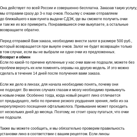
Она действует по всей России и совершенно бесплатна. Заказав такую услугу,
мы отправим сразу до 3-х пар очков. Посылку с очками отправляем
до ближайшего к вам пункта выдачи СДЭК, где вы сможете получить очки
и там же их все примерить. Понравившиеся очки выкупаете, а остальные
возвращаете обратно.
Перед отправкой Вам заказа, необходимо внести залог в размере 500 руб.,
который возвращается при выкупе очков. Залог не будет возвращён только
в том случае, если вы не выбрали ни одни очки из предложенных.
Возврат и обмен
Если по какой-то причине купленные у нас очки вам не подошли, можете без
проблем вернуть их или поменять оправы на другую модель. И это можно
сделать в течение 14 дней после получения вами заказа.
Если же дело в линзах, для начала необходимо понять, почему они
не подходят. Во многих случаях глазам и мозгу необходимо привыкнуть
к новым очкам. Особенно тогда, когда новый рецепт линз отличается
от предыдущего, либо по причине резкого ухудшения зрения, либо из-за
нерегулярного посещения офтальмолога. Привыкание может проходить
от нескольких дней до месяца. Поэтому, не стоит сразу пугаться, что очки
не подошли.
Также вы можете сообщить, и мы обязательно проверим правильность
установки линз в соответствии с вашим рецептом. Если линзы