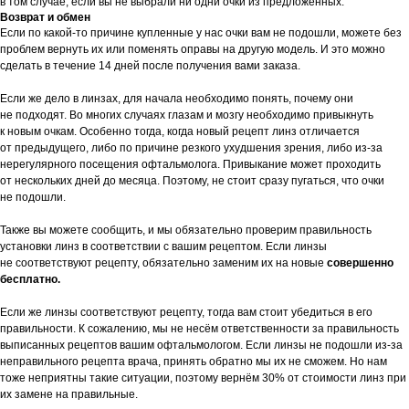
в том случае, если вы не выбрали ни одни очки из предложенных.
Возврат и обмен
Если по какой-то причине купленные у нас очки вам не подошли, можете без
проблем вернуть их или поменять оправы на другую модель. И это можно
сделать в течение 14 дней после получения вами заказа.
Если же дело в линзах, для начала необходимо понять, почему они
не подходят. Во многих случаях глазам и мозгу необходимо привыкнуть
к новым очкам. Особенно тогда, когда новый рецепт линз отличается
от предыдущего, либо по причине резкого ухудшения зрения, либо из-за
нерегулярного посещения офтальмолога. Привыкание может проходить
от нескольких дней до месяца. Поэтому, не стоит сразу пугаться, что очки
не подошли.
Также вы можете сообщить, и мы обязательно проверим правильность
установки линз в соответствии с вашим рецептом. Если линзы
не соответствуют рецепту, обязательно заменим их на новые
совершенно
бесплатно.
Если же линзы соответствуют рецепту, тогда вам стоит убедиться в его
правильности. К сожалению, мы не несём ответственности за правильность
выписанных рецептов вашим офтальмологом. Если линзы не подошли из-за
неправильного рецепта врача, принять обратно мы их не сможем. Но нам
тоже неприятны такие ситуации, поэтому вернём 30% от стоимости линз при
их замене на правильные.