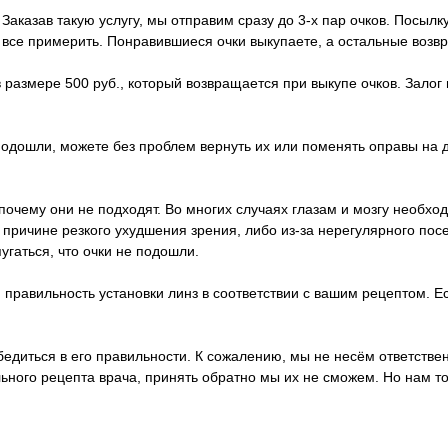
Заказав такую услугу, мы отправим сразу до 3-х пар очков. Посылк
х все примерить. Понравившиеся очки выкупаете, а остальные возв
 размере 500 руб., который возвращается при выкупе очков. Залог 
 подошли, можете без проблем вернуть их или поменять оправы на 
почему они не подходят. Во многих случаях глазам и мозгу необход
о причине резкого ухудшения зрения, либо из-за нерегулярного п
пугаться, что очки не подошли.
правильность установки линз в соответствии с вашим рецептом. Ес
 убедиться в его правильности. К сожалению, мы не несём ответст
ьного рецепта врача, принять обратно мы их не сможем. Но нам т