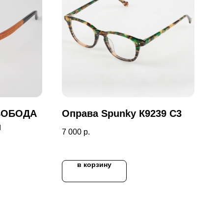
СВОБОДА
Оправа Spunky К9239 C3
й
7 000
р.
в корзину