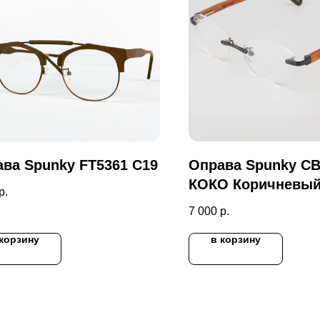
ва Spunky FT5361 C19
Оправа Spunky 
КОКО Коричневы
р.
7 000
р.
 корзину
в корзину