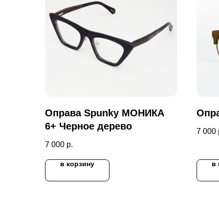
Оправа Spunky МОНИКА
Опра
6+ Черное дерево
7 000
7 000
р.
в корзину
в