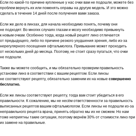
Если по какой-то причине купленные у нас очки вам не подошли, можете без
проблем вернуть их или поменять оправы на другую модель. И это можно
сделать в течение 14 дней после получения вами заказа.
Если же дело в линзах, для начала необходимо понять, почему они
не подходят. Во многих случаях глазам и мозгу необходимо привыкнуть
к новым очкам. Особенно тогда, когда новый рецепт линз отличается
от предыдущего, либо по причине резкого ухудшения зрения, либо из-за
нерегулярного посещения офтальмолога. Привыкание может проходить
от нескольких дней до месяца. Поэтому, не стоит сразу пугаться, что очки
не подошли.
Также вы можете сообщить, и мы обязательно проверим правильность
установки линз в соответствии с вашим рецептом. Если линзы
не соответствуют рецепту, обязательно заменим их на новые
совершенно
бесплатно.
Если же линзы соответствуют рецепту, тогда вам стоит убедиться в его
правильности. К сожалению, мы не несём ответственности за правильность
выписанных рецептов вашим офтальмологом. Если линзы не подошли из-за
неправильного рецепта врача, принять обратно мы их не сможем. Но нам
тоже неприятны такие ситуации, поэтому вернём 30% от стоимости линз при
их замене на правильные.