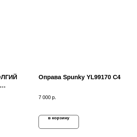
ОЛГИЙ
Оправа Spunky YL99170 C4
7 000
р.
в корзину