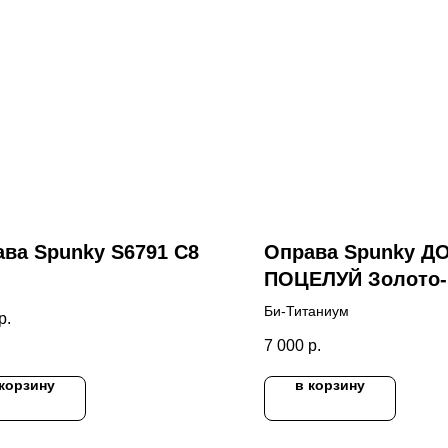
ва Spunky S6791 C8
Оправа Spunky Д
ПОЦЕЛУЙ Золото-
Розовый
Би-Титаниум
р.
7 000
р.
 корзину
в корзину