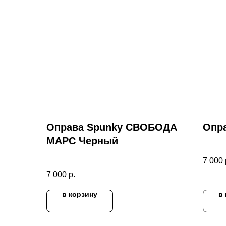
Оправа Spunky СВОБОДА
Опра
МАРС Черный
7 000
7 000
р.
в корзину
в