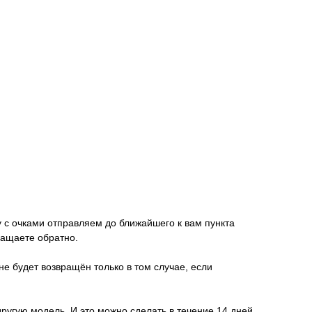
у с очками отправляем до ближайшего к вам пункта
ращаете обратно.
не будет возвращён только в том случае, если
другую модель. И это можно сделать в течение 14 дней