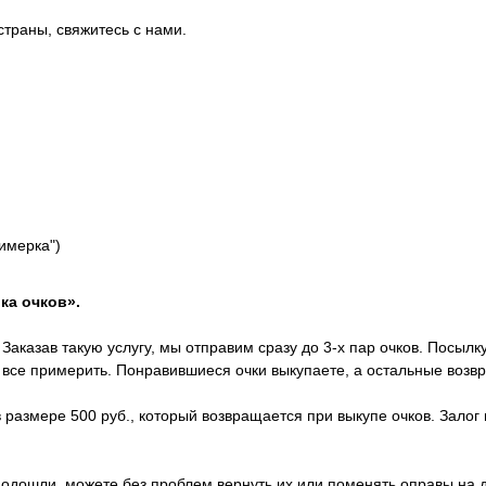
страны, свяжитесь с нами.
римерка")
ка очков».
Заказав такую услугу, мы отправим сразу до 3-х пар очков. Посылк
х все примерить. Понравившиеся очки выкупаете, а остальные возв
 размере 500 руб., который возвращается при выкупе очков. Залог 
 подошли, можете без проблем вернуть их или поменять оправы на 