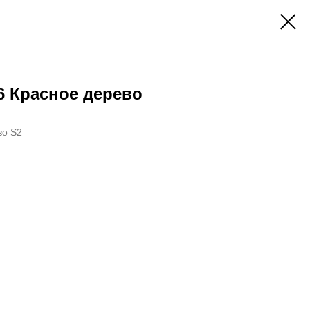
6 Красное дерево
во S2