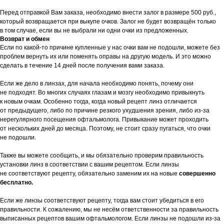
Перед отправкой Вам заказа, необходимо внести залог в размере 500 руб.,
который возвращается при выкупе очков. Залог не будет возвращён только
в том случае, если вы не выбрали ни одни очки из предложенных.
Возврат и обмен
Если по какой-то причине купленные у нас очки вам не подошли, можете без
проблем вернуть их или поменять оправы на другую модель. И это можно
сделать в течение 14 дней после получения вами заказа.
Если же дело в линзах, для начала необходимо понять, почему они
не подходят. Во многих случаях глазам и мозгу необходимо привыкнуть
к новым очкам. Особенно тогда, когда новый рецепт линз отличается
от предыдущего, либо по причине резкого ухудшения зрения, либо из-за
нерегулярного посещения офтальмолога. Привыкание может проходить
от нескольких дней до месяца. Поэтому, не стоит сразу пугаться, что очки
не подошли.
Также вы можете сообщить, и мы обязательно проверим правильность
установки линз в соответствии с вашим рецептом. Если линзы
не соответствуют рецепту, обязательно заменим их на новые
совершенно
бесплатно.
Если же линзы соответствуют рецепту, тогда вам стоит убедиться в его
правильности. К сожалению, мы не несём ответственности за правильность
выписанных рецептов вашим офтальмологом. Если линзы не подошли из-за