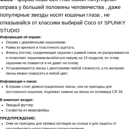
оправа у большей половины человечества , даже
популярные звезды носят кошачьи глаза , не
отказывайся от классики выбирай Coco от SPUNKY
STUDIO
Информация об оправе:
Оправа с деревянными заушниками.
Рамка из крепкого и пластичного ацетата.
Флексы (петли), соединяющие заушник с рамкой очков, не раскручиваются
и позволяют заушникам выгибаться наружу на 10 градусов, по этому
заушники не ломаются и не давят на голову.
Устанавливаются линзы с диоптриями любой сложности, а по желанию
линзы можно покрасить в любой цвет.
Информация о линзе:
В оправе стоят демонстрационные линзы, они не пригодны для
постоянного ношения, подлежат замене на линзы из полимера CR-39.
В комплект входит:
Твердый футляр
Салфетка из микрофибры
ПРЕДУПРЕЖДЕНИЕ:
Очки не пригодны для прямых взглядов на солнце и для защиты от
ультрафиолета искусственного происхождения.