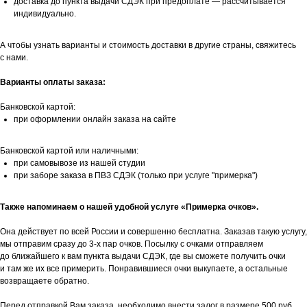
доставка до пункта выдачи СДЭК при предоплате — рассчитывается
индивидуально.
А чтобы узнать варианты и стоимость доставки в другие страны, свяжитесь
с нами.
Варианты оплаты заказа:
Банковской картой:
при оформлении онлайн заказа на сайте
Банковской картой или наличными:
при самовывозе из нашей студии
при заборе заказа в ПВЗ СДЭК (только при услуге "примерка")
Также напоминаем о нашей удобной услуге «Примерка очков».
Она действует по всей России и совершенно бесплатна. Заказав такую услугу,
мы отправим сразу до 3-х пар очков. Посылку с очками отправляем
до ближайшего к вам пункта выдачи СДЭК, где вы сможете получить очки
и там же их все примерить. Понравившиеся очки выкупаете, а остальные
возвращаете обратно.
Перед отправкой Вам заказа, необходимо внести залог в размере 500 руб.,