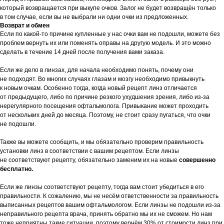
который возвращается при выкупе очков. Залог не будет возвращён только
в том случае, если вы не выбрали ни одни очки из предложенных.
Возврат и обмен
Если по какой-то причине купленные у нас очки вам не подошли, можете без
проблем вернуть их или поменять оправы на другую модель. И это можно
сделать в течение 14 дней после получения вами заказа.
Если же дело в линзах, для начала необходимо понять, почему они
не подходят. Во многих случаях глазам и мозгу необходимо привыкнуть
к новым очкам. Особенно тогда, когда новый рецепт линз отличается
от предыдущего, либо по причине резкого ухудшения зрения, либо из-за
нерегулярного посещения офтальмолога. Привыкание может проходить
от нескольких дней до месяца. Поэтому, не стоит сразу пугаться, что очки
не подошли.
Также вы можете сообщить, и мы обязательно проверим правильность
установки линз в соответствии с вашим рецептом. Если линзы
не соответствуют рецепту, обязательно заменим их на новые
совершенно
бесплатно.
Если же линзы соответствуют рецепту, тогда вам стоит убедиться в его
правильности. К сожалению, мы не несём ответственности за правильность
выписанных рецептов вашим офтальмологом. Если линзы не подошли из-за
неправильного рецепта врача, принять обратно мы их не сможем. Но нам
тоже неприятны такие ситуации, поэтому вернём 30% от стоимости линз при