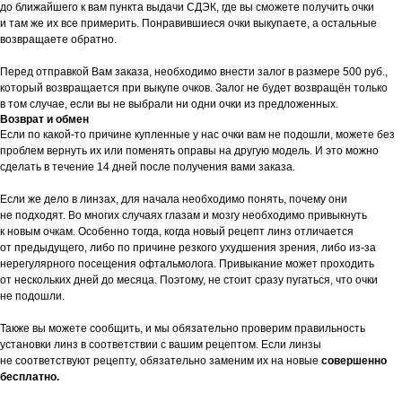
до ближайшего к вам пункта выдачи СДЭК, где вы сможете получить очки
и там же их все примерить. Понравившиеся очки выкупаете, а остальные
возвращаете обратно.
Перед отправкой Вам заказа, необходимо внести залог в размере 500 руб.,
который возвращается при выкупе очков. Залог не будет возвращён только
в том случае, если вы не выбрали ни одни очки из предложенных.
Возврат и обмен
Если по какой-то причине купленные у нас очки вам не подошли, можете без
проблем вернуть их или поменять оправы на другую модель. И это можно
сделать в течение 14 дней после получения вами заказа.
Если же дело в линзах, для начала необходимо понять, почему они
не подходят. Во многих случаях глазам и мозгу необходимо привыкнуть
к новым очкам. Особенно тогда, когда новый рецепт линз отличается
от предыдущего, либо по причине резкого ухудшения зрения, либо из-за
нерегулярного посещения офтальмолога. Привыкание может проходить
от нескольких дней до месяца. Поэтому, не стоит сразу пугаться, что очки
не подошли.
Также вы можете сообщить, и мы обязательно проверим правильность
установки линз в соответствии с вашим рецептом. Если линзы
не соответствуют рецепту, обязательно заменим их на новые
совершенно
бесплатно.