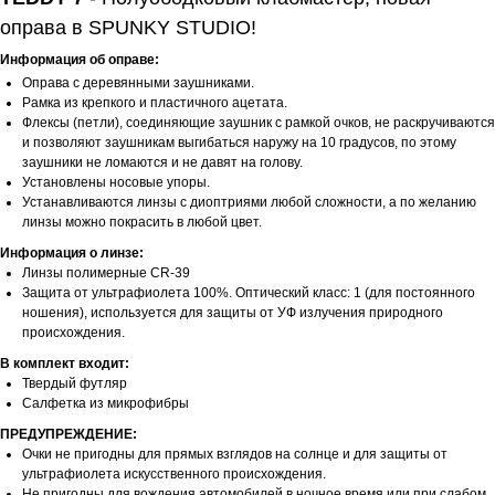
оправа в SPUNKY STUDIO!
Информация об оправе:
Оправа с деревянными заушниками.
Рамка из крепкого и пластичного ацетата.
Флексы (петли), соединяющие заушник с рамкой очков, не раскручиваются
и позволяют заушникам выгибаться наружу на 10 градусов, по этому
заушники не ломаются и не давят на голову.
Установлены носовые упоры.
Устанавливаются линзы с диоптриями любой сложности, а по желанию
линзы можно покрасить в любой цвет.
Информация о линзе:
Линзы полимерные CR-39
Защита от ультрафиолета 100%. Оптический класс: 1 (для постоянного
ношения), используется для защиты от УФ излучения природного
происхождения.
В комплект входит:
Твердый футляр
Салфетка из микрофибры
ПРЕДУПРЕЖДЕНИЕ:
Очки не пригодны для прямых взглядов на солнце и для защиты от
ультрафиолета искусственного происхождения.
Не пригодны для вождения автомобилей в ночное время или при слабом