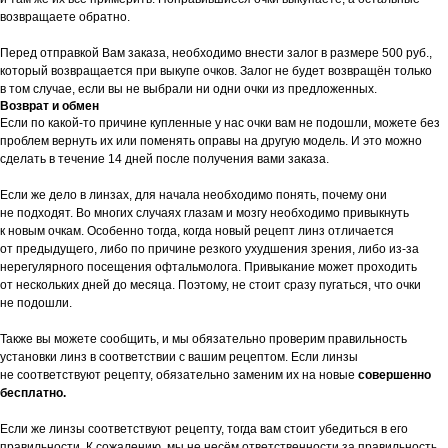
возвращаете обратно.
Перед отправкой Вам заказа, необходимо внести залог в размере 500 руб.,
который возвращается при выкупе очков. Залог не будет возвращён только
в том случае, если вы не выбрали ни одни очки из предложенных.
Возврат и обмен
Если по какой-то причине купленные у нас очки вам не подошли, можете без
проблем вернуть их или поменять оправы на другую модель. И это можно
сделать в течение 14 дней после получения вами заказа.
Если же дело в линзах, для начала необходимо понять, почему они
не подходят. Во многих случаях глазам и мозгу необходимо привыкнуть
к новым очкам. Особенно тогда, когда новый рецепт линз отличается
от предыдущего, либо по причине резкого ухудшения зрения, либо из-за
нерегулярного посещения офтальмолога. Привыкание может проходить
от нескольких дней до месяца. Поэтому, не стоит сразу пугаться, что очки
не подошли.
Также вы можете сообщить, и мы обязательно проверим правильность
установки линз в соответствии с вашим рецептом. Если линзы
не соответствуют рецепту, обязательно заменим их на новые
совершенно
бесплатно.
Если же линзы соответствуют рецепту, тогда вам стоит убедиться в его
правильности. К сожалению, мы не несём ответственности за правильность