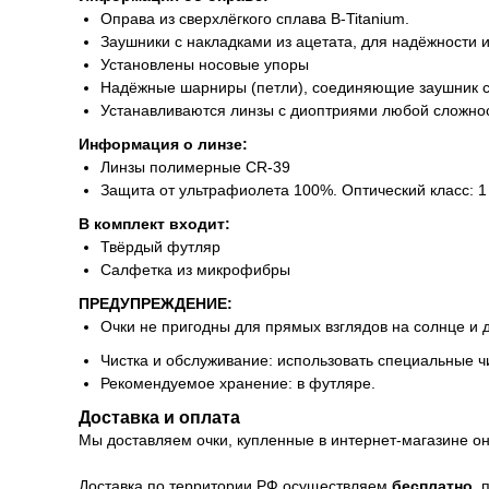
Оправа из сверхлёгкого сплава B-Titanium.
Заушники с накладками из ацетата, для надёжности 
Установлены носовые упоры
Надёжные шарниры (петли), соединяющие заушник с 
Устанавливаются линзы с диоптриями любой сложнос
Информация о линзе:
Линзы полимерные CR-39
Защита от ультрафиолета 100%. Оптический класс: 1
В комплект входит:
Твёрдый футляр
Салфетка из микрофибры
ПРЕДУПРЕЖДЕНИЕ:
Очки не пригодны для прямых взглядов на солнце и 
Чистка и обслуживание: использовать специальные ч
Рекомендуемое хранение: в футляре.
Доставка и оплата
Мы доставляем очки, купленные в интернет-магазине онл
Доставка по территории РФ осуществляем
бесплатно
, 