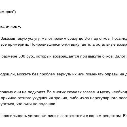
римерка")
ка очков».
Заказав такую услугу, мы отправим сразу до 3-х пар очков. Посылк
х все примерить. Понравившиеся очки выкупаете, а остальные возв
 размере 500 руб., который возвращается при выкупе очков. Залог 
 подошли, можете без проблем вернуть их или поменять оправы на 
почему они не подходят. Во многих случаях глазам и мозгу необход
о причине резкого ухудшения зрения, либо из-за нерегулярного п
пугаться, что очки не подошли.
правильность установки линз в соответствии с вашим рецептом. Ес