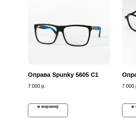
Оправа Spunky 5605 C1
Опра
7 000
р.
7 000
в корзину
в