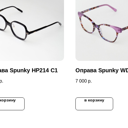
ва Spunky HP214 C1
Оправа Spunky W
р.
7 000
р.
 корзину
в корзину