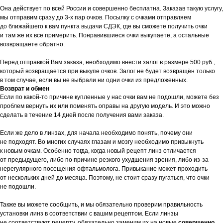
Она действует по всей России и совершенно бесплатна. Заказав такую услугу,
мы отправим сразу до 3-х пар очков. Посылку с очками отправляем
до ближайшего к вам пункта выдачи СДЭК, где вы сможете получить очки
и там же их все примерить. Понравившиеся очки выкупаете, а остальные
возвращаете обратно.
Перед отправкой Вам заказа, необходимо внести залог в размере 500 руб.,
который возвращается при выкупе очков. Залог не будет возвращён только
в том случае, если вы не выбрали ни одни очки из предложенных.
Возврат и обмен
Если по какой-то причине купленные у нас очки вам не подошли, можете без
проблем вернуть их или поменять оправы на другую модель. И это можно
сделать в течение 14 дней после получения вами заказа.
Если же дело в линзах, для начала необходимо понять, почему они
не подходят. Во многих случаях глазам и мозгу необходимо привыкнуть
к новым очкам. Особенно тогда, когда новый рецепт линз отличается
от предыдущего, либо по причине резкого ухудшения зрения, либо из-за
нерегулярного посещения офтальмолога. Привыкание может проходить
от нескольких дней до месяца. Поэтому, не стоит сразу пугаться, что очки
не подошли.
Также вы можете сообщить, и мы обязательно проверим правильность
установки линз в соответствии с вашим рецептом. Если линзы
не соответствуют рецепту, обязательно заменим их на новые
совершенно