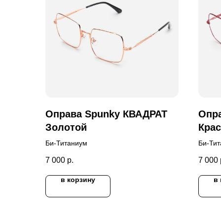
Оправа Spunky КВАДРАТ
Опр
Золотой
Кра
Би-Титаниум
Би-Ти
7 000
р.
7 000
в корзину
в