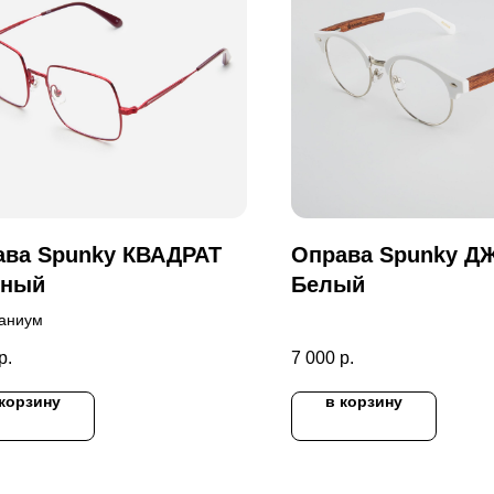
ава Spunky КВАДРАТ
Оправа Spunky Д
сный
Белый
таниум
р.
7 000
р.
 корзину
в корзину