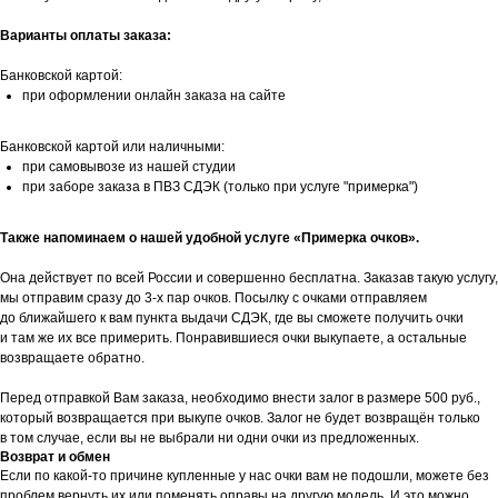
Варианты оплаты заказа:
Банковской картой:
при оформлении онлайн заказа на сайте
Банковской картой или наличными:
при самовывозе из нашей студии
при заборе заказа в ПВЗ СДЭК (только при услуге "примерка")
Также напоминаем о нашей удобной услуге «Примерка очков».
Она действует по всей России и совершенно бесплатна. Заказав такую услугу,
мы отправим сразу до 3-х пар очков. Посылку с очками отправляем
до ближайшего к вам пункта выдачи СДЭК, где вы сможете получить очки
и там же их все примерить. Понравившиеся очки выкупаете, а остальные
возвращаете обратно.
Перед отправкой Вам заказа, необходимо внести залог в размере 500 руб.,
который возвращается при выкупе очков. Залог не будет возвращён только
в том случае, если вы не выбрали ни одни очки из предложенных.
Возврат и обмен
Если по какой-то причине купленные у нас очки вам не подошли, можете без
проблем вернуть их или поменять оправы на другую модель. И это можно