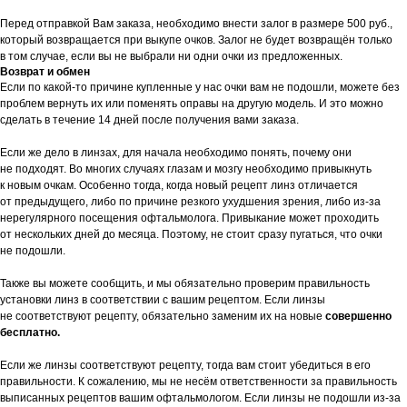
Перед отправкой Вам заказа, необходимо внести залог в размере 500 руб.,
который возвращается при выкупе очков. Залог не будет возвращён только
в том случае, если вы не выбрали ни одни очки из предложенных.
Возврат и обмен
Если по какой-то причине купленные у нас очки вам не подошли, можете без
проблем вернуть их или поменять оправы на другую модель. И это можно
сделать в течение 14 дней после получения вами заказа.
Если же дело в линзах, для начала необходимо понять, почему они
не подходят. Во многих случаях глазам и мозгу необходимо привыкнуть
к новым очкам. Особенно тогда, когда новый рецепт линз отличается
от предыдущего, либо по причине резкого ухудшения зрения, либо из-за
нерегулярного посещения офтальмолога. Привыкание может проходить
от нескольких дней до месяца. Поэтому, не стоит сразу пугаться, что очки
не подошли.
Также вы можете сообщить, и мы обязательно проверим правильность
установки линз в соответствии с вашим рецептом. Если линзы
не соответствуют рецепту, обязательно заменим их на новые
совершенно
бесплатно.
Если же линзы соответствуют рецепту, тогда вам стоит убедиться в его
правильности. К сожалению, мы не несём ответственности за правильность
выписанных рецептов вашим офтальмологом. Если линзы не подошли из-за