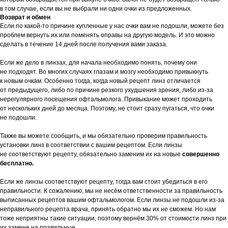
в том случае, если вы не выбрали ни одни очки из предложенных.
Возврат и обмен
Если по какой-то причине купленные у нас очки вам не подошли, можете без
проблем вернуть их или поменять оправы на другую модель. И это можно
сделать в течение 14 дней после получения вами заказа.
Если же дело в линзах, для начала необходимо понять, почему они
не подходят. Во многих случаях глазам и мозгу необходимо привыкнуть
к новым очкам. Особенно тогда, когда новый рецепт линз отличается
от предыдущего, либо по причине резкого ухудшения зрения, либо из-за
нерегулярного посещения офтальмолога. Привыкание может проходить
от нескольких дней до месяца. Поэтому, не стоит сразу пугаться, что очки
не подошли.
Также вы можете сообщить, и мы обязательно проверим правильность
установки линз в соответствии с вашим рецептом. Если линзы
не соответствуют рецепту, обязательно заменим их на новые
совершенно
бесплатно.
Если же линзы соответствуют рецепту, тогда вам стоит убедиться в его
правильности. К сожалению, мы не несём ответственности за правильность
выписанных рецептов вашим офтальмологом. Если линзы не подошли из-за
неправильного рецепта врача, принять обратно мы их не сможем. Но нам
тоже неприятны такие ситуации, поэтому вернём 30% от стоимости линз при
их замене на правильные.